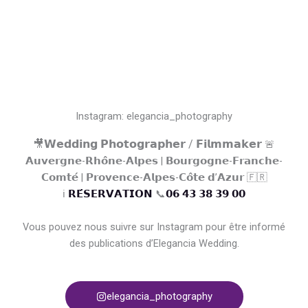
Instagram: elegancia_photography
🎥𝗪𝗲𝗱𝗱𝗶𝗻𝗴 𝗣𝗵𝗼𝘁𝗼𝗴𝗿𝗮𝗽𝗵𝗲𝗿 / 𝗙𝗶𝗹𝗺𝗺𝗮𝗸𝗲𝗿
🚨
𝗔𝘂𝘃𝗲𝗿𝗴𝗻𝗲-𝗥𝗵𝗼̂𝗻𝗲-𝗔𝗹𝗽𝗲𝘀 | 𝗕𝗼𝘂𝗿𝗴𝗼𝗴𝗻𝗲-𝗙𝗿𝗮𝗻𝗰𝗵𝗲-
𝗖𝗼𝗺𝘁𝗲́ | 𝗣𝗿𝗼𝘃𝗲𝗻𝗰𝗲-𝗔𝗹𝗽𝗲𝘀-𝗖𝗼̂𝘁𝗲 𝗱’𝗔𝘇𝘂𝗿 🇫🇷
ℹ️
𝗥𝗘́𝗦𝗘𝗥𝗩𝗔𝗧𝗜𝗢𝗡
📞
𝟬𝟲 𝟰𝟯 𝟯𝟴 𝟯𝟵 𝟬𝟬
Vous pouvez nous suivre sur Instagram pour être informé
des publications d’Elegancia Wedding.
elegancia_photography