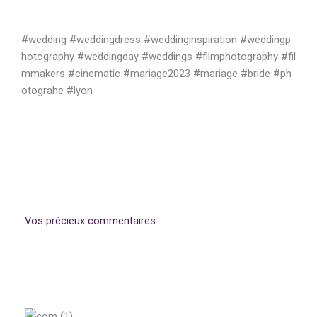
#wedding #weddingdress #weddinginspiration #weddingp
hotography #weddingday #weddings #filmphotography #fil
mmakers #cinematic #mariage2023 #mariage #bride #ph
otograhe #lyon
Vos précieux commentaires